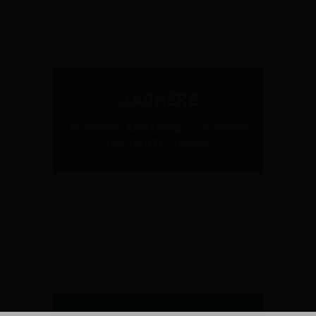
J'ADHÈRE
AU RÉSEAU
ANCAV-SC
ET JE REÇOIS
UNE
CARTE LOISIRS