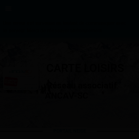
Panneau de gestion des cookies
Une erreur est survenue en tentant de communiquer avec
le serveur. Merci de réessayer ultérieurement
CARTE LOISIRS
Réseau associatif
ANCAV-SC
PORTAIL NEIGE