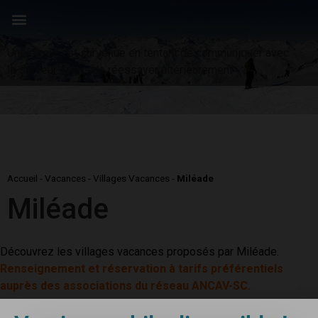
Panneau de gestion des cookies
Une erreur est survenue en tentant de communiquer avec
le serveur. Merci de réessayer ultérieurement
Accueil
-
Vacances
-
Villages Vacances
-
Miléade
Miléade
Découvrez les villages vacances proposés par Miléade.
Renseignement et réservation à tarifs préférentiels
auprès des associations du réseau ANCAV-SC.