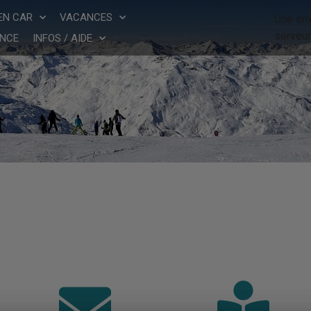
EN CAR
VACANCES
Une err
serveur
NCE
INFOS / AIDE