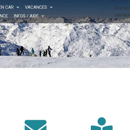
EN CAR
VACANCES
Une err
serveur
NCE
INFOS / AIDE